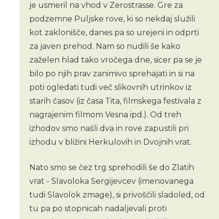
je usmeril na vhod v Zerostrasse. Gre za
podzemne Puljske rove, ki so nekdaj služili
kot zaklonišče, danes pa so urejeni in odprti
za javen prehod. Nam so nudili še kako
zaželen hlad tako vročega dne, sicer pa se je
bilo po njih prav zanimivo sprehajati in si na
poti ogledati tudi več slikovnih utrinkov iz
starih časov (iz časa Tita, filmskega festivala z
nagrajenim filmom Vesna ipd.). Od treh
izhodov smo našli dva in rove zapustili pri
izhodu v bližini Herkulovih in Dvojnih vrat.
Nato smo se čez trg sprehodili še do Zlatih
vrat - Slavoloka Sergijevcev (imenovanega
tudi Slavolok zmage), si privoščili sladoled, od
tu pa po stopnicah nadaljevali proti