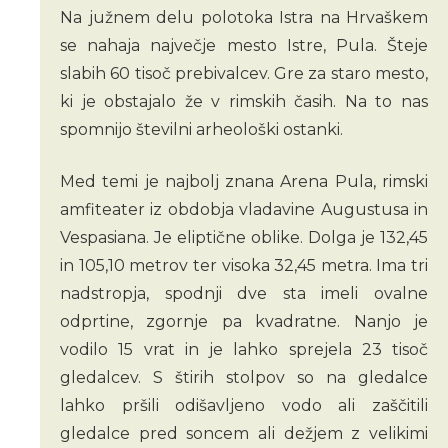
Na južnem delu polotoka Istra na Hrvaškem
se nahaja največje mesto Istre, Pula. Šteje
slabih 60 tisoč prebivalcev. Gre za staro mesto,
ki je obstajalo že v rimskih časih. Na to nas
spomnijo številni arheološki ostanki.
Med temi je najbolj znana Arena Pula, rimski
amfiteater iz obdobja vladavine Augustusa in
Vespasiana. Je eliptične oblike. Dolga je 132,45
in 105,10 metrov ter visoka 32,45 metra. Ima tri
nadstropja, spodnji dve sta imeli ovalne
odprtine, zgornje pa kvadratne. Nanjo je
vodilo 15 vrat in je lahko sprejela 23 tisoč
gledalcev. S štirih stolpov so na gledalce
lahko pršili odišavljeno vodo ali zaščitili
gledalce pred soncem ali dežjem z velikimi