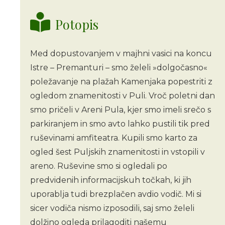
Potopis
Med dopustovanjem v majhni vasici na koncu
Istre – Premanturi – smo želeli »dolgočasno«
poležavanje na plažah Kamenjaka popestriti z
ogledom znamenitosti v Puli. Vroč poletni dan
smo pričeli v Areni Pula, kjer smo imeli srečo s
parkiranjem in smo avto lahko pustili tik pred
ruševinami amfiteatra. Kupili smo karto za
ogled šest Puljskih znamenitosti in vstopili v
areno. Ruševine smo si ogledali po
predvidenih informacijskuh točkah, ki jih
uporablja tudi brezplačen avdio vodič. Mi si
sicer vodiča nismo izposodili, saj smo želeli
dolžino ogleda prilagoditi našemu