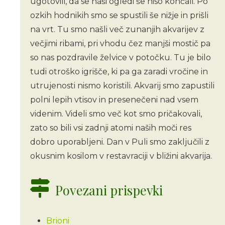
ugotovili, da se naši ogledi še niso končali. Po
ozkih hodnikih smo se spustili še nižje in prišli
na vrt. Tu smo našli več zunanjih akvarijev z
večjimi ribami, pri vhodu čez manjši mostič pa
so nas pozdravile želvice v potočku. Tu je bilo
tudi otroško igrišče, ki pa ga zaradi vročine in
utrujenosti nismo koristili. Akvarij smo zapustili
polni lepih vtisov in presenečeni nad vsem
videnim. Videli smo več kot smo pričakovali,
zato so bili vsi zadnji atomi naših moči res
dobro uporabljeni. Dan v Puli smo zaključili z
okusnim kosilom v restavraciji v bližini akvarija.
Povezani prispevki
Brioni