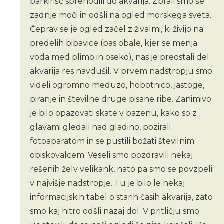
parkirišč sprehodili do akvarija. Zbrali smo še
zadnje moči in odšli na ogled morskega sveta.
Čeprav se je ogled začel z živalmi, ki živijo na
predelih bibavice (pas obale, kjer se menja
voda med plimo in oseko), nas je preostali del
akvarija res navdušil. V prvem nadstropju smo
videli ogromno meduzo, hobotnico, jastoge,
piranje in številne druge pisane ribe. Zanimivo
je bilo opazovati skate v bazenu, kako so z
glavami gledali nad gladino, pozirali
fotoaparatom in se pustili božati številnim
obiskovalcem. Veseli smo pozdravili nekaj
rešenih želv velikank, nato pa smo se povzpeli
v najvišje nadstropje. Tu je bilo le nekaj
informacijskih tabel o starih časih akvarija, zato
smo kaj hitro odšli nazaj dol. V pritličju smo