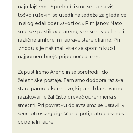
najmlajšemu. Sprehodili smo se na najvišjo
točko ruševin, se usedli na sedeže za gledalce
in si ogledali oder »skozi oči« Rimljanov. Nato
smo se spustili pod areno, kjer smo si ogledali
različne amfore in naprave stare oljarne. Pri
izhodu si je naš mali vitez za spomin kupil
najpomembnejši pripomoček, meč.
Zapustili smo Areno in se sprehodili do
železniške postaje. Tam smo dodobra raziskali
staro parno lokomotivo, ki pa je bila za varno
raziskovanje žal čisto preveč opremljena s
smetmi. Pri povratku do avta smo se ustavili v
senci otroškega igrišča ob poti, nato pa smo se
odpeljali naprej.