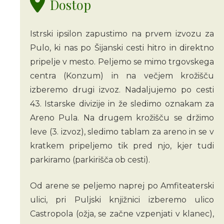
Dostop
Istrski ipsilon zapustimo na prvem izvozu za
Pulo, ki nas po Šijanski cesti hitro in direktno
pripelje v mesto. Peljemo se mimo trgovskega
centra (Konzum) in na večjem krožišču
izberemo drugi izvoz. Nadaljujemo po cesti
43. Istarske divizije in že sledimo oznakam za
Areno Pula. Na drugem krožišču se držimo
leve (3. izvoz), sledimo tablam za areno in se v
kratkem pripeljemo tik pred njo, kjer tudi
parkiramo (parkirišča ob cesti).
Od arene se peljemo naprej po Amfiteaterski
ulici, pri Puljski knjižnici izberemo ulico
Castropola (ožja, se začne vzpenjati v klanec),