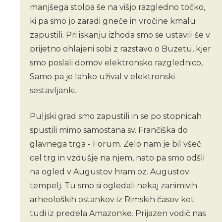
manjšega stolpa še na višjo razgledno točko,
ki pa smo jo zaradi gneče in vročine kmalu
zapustili. Pri iskanju izhoda smo se ustavili še v
prijetno ohlajeni sobi z razstavo o Buzetu, kjer
smo poslali domov elektronsko razglednico,
Samo pa je lahko užival v elektronski
sestavljanki.
Puljski grad smo zapustili in se po stopnicah
spustili mimo samostana sv. Frančiška do
glavnega trga - Forum. Zelo nam je bil všeč
cel trg in vzdušje na njem, nato pa smo odšli
na ogled v Augustov hram oz. Augustov
tempelj. Tu smo si ogledali nekaj zanimivih
arheoloških ostankov iz Rimskih časov kot
tudi iz predela Amazonke. Prijazen vodič nas