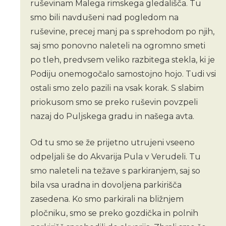
ruševinam Malega rimskega gledališča. Tu
smo bili navdušeni nad pogledom na
ruševine, precej manj pa s sprehodom po njih,
saj smo ponovno naleteli na ogromno smeti
po tleh, predvsem veliko razbitega stekla, ki je
Podiju onemogočalo samostojno hojo. Tudi vsi
ostali smo zelo pazili na vsak korak. S slabim
priokusom smo se preko ruševin povzpeli
nazaj do Puljskega gradu in našega avta.
Od tu smo se že prijetno utrujeni vseeno
odpeljali še do Akvarija Pula v Verudeli. Tu
smo naleteli na težave s parkiranjem, saj so
bila vsa uradna in dovoljena parkirišča
zasedena. Ko smo parkirali na bližnjem
pločniku, smo se preko gozdička in polnih