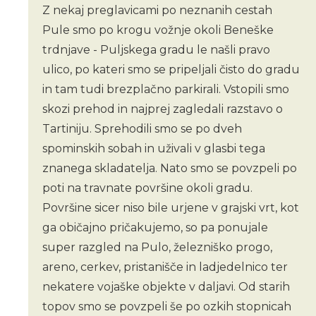
Z nekaj preglavicami po neznanih cestah
Pule smo po krogu vožnje okoli Beneške
trdnjave - Puljskega gradu le našli pravo
ulico, po kateri smo se pripeljali čisto do gradu
in tam tudi brezplačno parkirali. Vstopili smo
skozi prehod in najprej zagledali razstavo o
Tartiniju. Sprehodili smo se po dveh
spominskih sobah in uživali v glasbi tega
znanega skladatelja. Nato smo se povzpeli po
poti na travnate površine okoli gradu.
Površine sicer niso bile urjene v grajski vrt, kot
ga običajno pričakujemo, so pa ponujale
super razgled na Pulo, železniško progo,
areno, cerkev, pristanišče in ladjedelnico ter
nekatere vojaške objekte v daljavi. Od starih
topov smo se povzpeli še po ozkih stopnicah