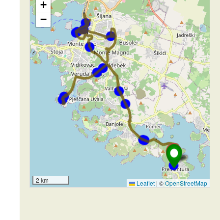
+
−
2 km
Leaflet
|
©
OpenStreetMap