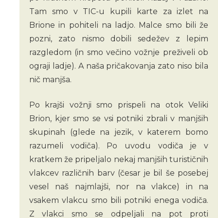
Tam smo v TIC-u kupili karte za izlet na
Brione in pohiteli na ladjo. Malce smo bili že
pozni, zato nismo dobili sedežev z lepim
razgledom (in smo večino vožnje preživeli ob
ograji ladje). A naša pričakovanja zato niso bila
nič manjša.
Po krajši vožnji smo prispeli na otok Veliki
Brion, kjer smo se vsi potniki zbrali v manjših
skupinah (glede na jezik, v katerem bomo
razumeli vodiča). Po uvodu vodiča je v
kratkem že pripeljalo nekaj manjših turističnih
vlakcev različnih barv (česar je bil še posebej
vesel naš najmlajši, nor na vlakce) in na
vsakem vlakcu smo bili potniki enega vodiča.
Z vlakci smo se odpeljali na pot proti