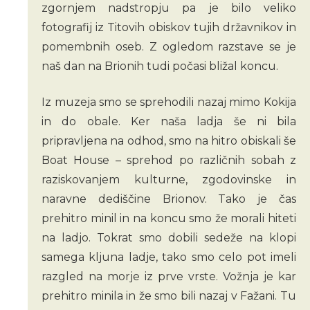
zgornjem nadstropju pa je bilo veliko
fotografij iz Titovih obiskov tujih državnikov in
pomembnih oseb. Z ogledom razstave se je
naš dan na Brionih tudi počasi bližal koncu.
Iz muzeja smo se sprehodili nazaj mimo Kokija
in do obale. Ker naša ladja še ni bila
pripravljena na odhod, smo na hitro obiskali še
Boat House – sprehod po različnih sobah z
raziskovanjem kulturne, zgodovinske in
naravne dediščine Brionov. Tako je čas
prehitro minil in na koncu smo že morali hiteti
na ladjo. Tokrat smo dobili sedeže na klopi
samega kljuna ladje, tako smo celo pot imeli
razgled na morje iz prve vrste. Vožnja je kar
prehitro minila in že smo bili nazaj v Fažani. Tu