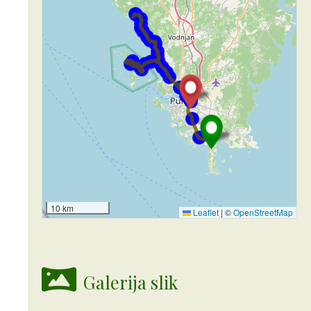
10 km
Leaflet
|
©
OpenStreetMap
Galerija slik