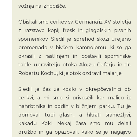
vožnja na izhodišče.
Obiskali smo cerkev sv. Germana iz XV. stoletja
z razstavo kopij fresk in glagolskih pisanih
spomenikov. Sledil je sprehod skozi urejeno
promenado v bivšem kamnolomu, ki so ga
okrasili z rastlinjem in postavili spominske
table upravitelju otoka Alojzu Čufarju in dr.
Robertu Kochu, ki je otok ozdravil malarije.
Sledil je čas za kosilo v okrepčevalnici ob
cerkvi, a mi smo si privoščili kar malico iz
nahrbtnika in oddih v bližnjem parku. Tu je
domoval tudi glasni, a hkrati sramežljivi,
kakadu Koki. Nekaj časa smo mu delali
družbo in ga opazovali, kako se je nagajivo