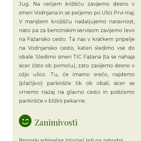
Jug. Na večjem križišču zavijemo desno v
smeri Vodnjana in se peljemo po Ulici Prvi maj.
V manjšem krožišču nadaljujemo naravnost,
nato pa za bencinskim servisom zavijemo levo
na Fažansko cesto. Ta nas v kratkem pripelje
na Vodnjansko cesto, kateri sledimo vse do
obale. Sledimo smeri TIC Fažana (ta se nahaja
sicer čisto ob pomolu), zato zavijemo desno v
ožjo ulico. Tu, če imamo srečo, najdemo
(plačljivo) parkirišče tik ob obali, sicer se
vrnemo nazaj na glavno cesto in poiščemo
parkirišče v bližini pekarne.
Zanimivosti
Brionski arhipelag (otočje) leži na zahodni