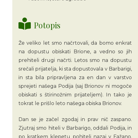
Potopis
Že veliko let smo načrtovali, da bomo enkrat
na dopustu obiskati Brione, a vedno so jih
prehiteli drugi načrti. Letos smo na dopustu
srečali prijatelja, ki sta dopustovala v Barbarigi,
in sta bila pripravljena za en dan v varstvo
sprejeti našega Podija (saj Brionov ni mogoče
obiskati s štirinožnim prijateljem). In tako je
tokrat le prišlo leto našega obiska Brionov.
Dan se je začel zgodaj in prav nič zaspano.
Zjutraj smo hiteli v Barbarigo, oddali Podija, in
po kratkem klepetu pohiteli nazaj v Fažano.