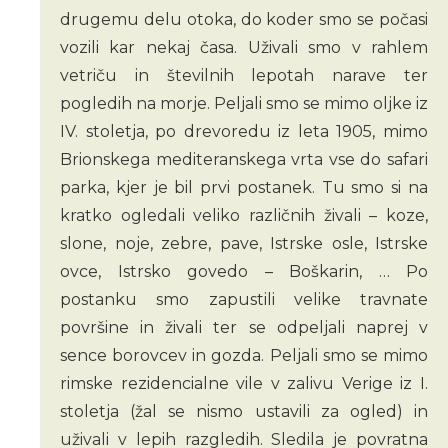
drugemu delu otoka, do koder smo se počasi
vozili kar nekaj časa. Uživali smo v rahlem
vetriču in številnih lepotah narave ter
pogledih na morje. Peljali smo se mimo oljke iz
IV. stoletja, po drevoredu iz leta 1905, mimo
Brionskega mediteranskega vrta vse do safari
parka, kjer je bil prvi postanek. Tu smo si na
kratko ogledali veliko različnih živali – koze,
slone, noje, zebre, pave, Istrske osle, Istrske
ovce, Istrsko govedo – Boškarin, … Po
postanku smo zapustili velike travnate
površine in živali ter se odpeljali naprej v
sence borovcev in gozda. Peljali smo se mimo
rimske rezidencialne vile v zalivu Verige iz I.
stoletja (žal se nismo ustavili za ogled) in
uživali v lepih razgledih. Sledila je povratna