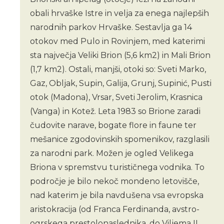
obali hrvaške Istre in velja za enega najlepših
narodnih parkov Hrvaške. Sestavlja ga 14
otokov med Pulo in Rovinjem, med katerimi
sta največja Veliki Brion (5,6 km2) in Mali Brion
(1,7 km2). Ostali, manjši, otoki so: Sveti Marko,
Gaz, Obljak, Supin, Galija, Grunj, Supinić, Pusti
otok (Madona), Vrsar, Sveti Jerolim, Krasnica
(Vanga) in Kotež. Leta 1983 so Brione zaradi
čudovite narave, bogate flore in faune ter
mešanice zgodovinskih spomenikov, razglasili
za narodni park. Možen je ogled Velikega
Briona v spremstvu turističnega vodnika. To
področje je bilo nekoč mondeno letovišče,
nad katerim je bila navdušena vsa evropska
aristokracija (od Franca Ferdinanda, avstro-
ogrskega prestolonaslednika, do Viljema II.,