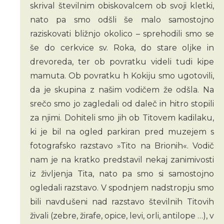
skrival številnim obiskovalcem ob svoji kletki,
nato pa smo odšli še malo samostojno
raziskovati bližnjo okolico – sprehodili smo se
še do cerkvice sv. Roka, do stare oljke in
drevoreda, ter ob povratku videli tudi kipe
mamuta. Ob povratku h Kokiju smo ugotovili,
da je skupina z našim vodičem že odšla. Na
srečo smo jo zagledali od daleč in hitro stopili
za njimi. Dohiteli smo jih ob Titovem kadilaku,
ki je bil na ogled parkiran pred muzejem s
fotografsko razstavo »Tito na Brionih«. Vodič
nam je na kratko predstavil nekaj zanimivosti
iz življenja Tita, nato pa smo si samostojno
ogledali razstavo. V spodnjem nadstropju smo
bili navdušeni nad razstavo številnih Titovih
živali (zebre, žirafe, opice, levi, orli, antilope …), v