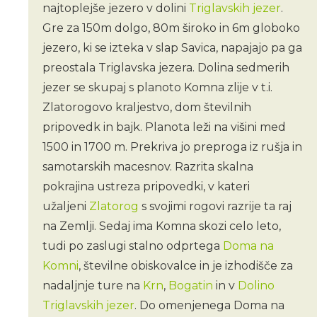
najtoplejše jezero v dolini
Triglavskih jezer
.
Gre za 150m dolgo, 80m široko in 6m globoko
jezero, ki se izteka v slap Savica, napajajo pa ga
preostala Triglavska jezera. Dolina sedmerih
jezer se skupaj s planoto Komna zlije v t.i.
Zlatorogovo kraljestvo, dom številnih
pripovedk in bajk. Planota leži na višini med
1500 in 1700 m. Prekriva jo preproga iz rušja in
samotarskih macesnov. Razrita skalna
pokrajina ustreza pripovedki, v kateri
užaljeni
Zlatorog
s svojimi rogovi razrije ta raj
na Zemlji. Sedaj ima Komna skozi celo leto,
tudi po zaslugi stalno odprtega
Doma na
Komni
, številne obiskovalce in je izhodišče za
nadaljnje ture na
Krn
,
Bogatin
in v
Dolino
Triglavskih jezer
. Do omenjenega Doma na