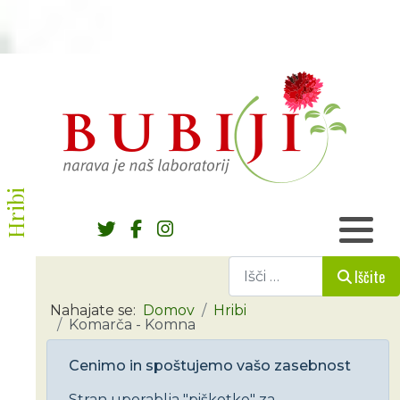
Hribi
Iščite
Iščite
Nahajate se:
Domov
Hribi
Komarča - Komna
Cenimo in spoštujemo vašo zasebnost
Stran uporablja "piškotke" za