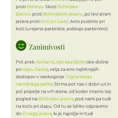
proti
Bohinju
. Skozi
Bohinjsko
Bistrico
proti
Bohinjskem jezeru
, po levi strani
jezera proti
Koči pri Savici
. Avto pustimo pri
koči (urejeno parkirišče, pobirajo parkirnino).
Zanimivosti
Pot prek
Komarče
,
zatrepa
Bohinj
ske doline
pri
slapu Savica
, velja za eno najhitrejših
dostopov v visokogorje
Triglavskega
narodnega parka
. Strma pot nas v dobri uri in
pol pripelje na vrh stene, od koder imamo lep
pogled na
Bohinjsko jezero
, pod nami pa tudi
na kočo pri slapu. Od tu se lahko odpravimo
do
Črnega jezera
, ki je najnižje in tudi