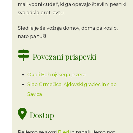
mali vodni čudež, ki ga opevajo številni pesniki
sva odšla proti avtu.
Sledila je še vožnja domov, doma pa kosilo,
nato pa tuš!
Povezani prispevki
Okoli Bohinjskega jezera
Slap Grmečica, Ajdovski gradec in slap
Savica
Dostop
Peljemo se skozi
Bled
in nadaljujemo pot