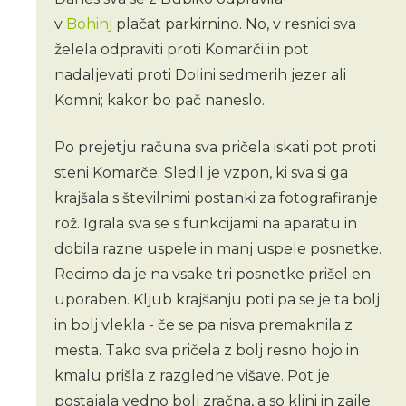
v
Bohinj
plačat parkirnino. No, v resnici sva
želela odpraviti proti Komarči in pot
nadaljevati proti Dolini sedmerih jezer ali
Komni; kakor bo pač naneslo.
Po prejetju računa sva pričela iskati pot proti
steni Komarče. Sledil je vzpon, ki sva si ga
krajšala s številnimi postanki za fotografiranje
rož. Igrala sva se s funkcijami na aparatu in
dobila razne uspele in manj uspele posnetke.
Recimo da je na vsake tri posnetke prišel en
uporaben. Kljub krajšanju poti pa se je ta bolj
in bolj vlekla - če se pa nisva premaknila z
mesta. Tako sva pričela z bolj resno hojo in
kmalu prišla z razgledne višave. Pot je
postajala vedno bolj zračna, a so klini in zajle