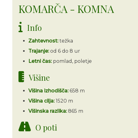
KOMARČA - KOMNA
Info
Zahtevnost:
težka
Trajanje:
od 6 do 8 ur
Letni čas:
pomlad, poletje
Višine
Višina izhodišča:
658 m
Višina cilja:
1520 m
Višinska razlika:
865 m
O poti