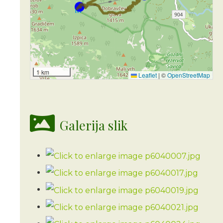
1 km
Leaflet
|
©
OpenStreetMap
Galerija slik