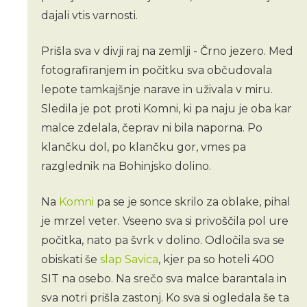
dajali vtis varnosti.
Prišla sva v divji raj na zemlji - Črno jezero. Med
fotografiranjem in počitku sva občudovala
lepote tamkajšnje narave in uživala v miru.
Sledila je pot proti Komni, ki pa naju je oba kar
malce zdelala, čeprav ni bila naporna. Po
klančku dol, po klančku gor, vmes pa
razglednik na Bohinjsko dolino.
Na
Komni
pa se je sonce skrilo za oblake, pihal
je mrzel veter. Vseeno sva si privoščila pol ure
počitka, nato pa švrk v dolino. Odločila sva se
obiskati še
slap Savica
, kjer pa so hoteli 400
SIT na osebo. Na srečo sva malce barantala in
sva notri prišla zastonj. Ko sva si ogledala še ta