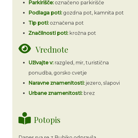
Parkirišče:
označeno parkirišče
Podlaga poti:
gozdna pot, kamnita pot
Tip poti:
označena pot
Značilnosti poti:
krožna pot
Vrednote
Uživajte v:
razgled, mir, turistična
ponudba, gorsko cvetje
Naravne znamenitosti:
jezero, slapovi
Urbane znamenitosti:
brez
Potopis
Danes sva se z Bubiko odpravila