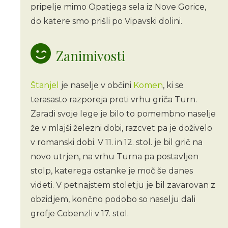
pripelje mimo Opatjega sela iz Nove Gorice,
do katere smo prišli po Vipavski dolini.
Zanimivosti
Štanjel
je naselje v občini
Komen
, ki se
terasasto razporeja proti vrhu griča Turn.
Zaradi svoje lege je bilo to pomembno naselje
že v mlajši železni dobi, razcvet pa je doživelo
v romanski dobi. V 11. in 12. stol. je bil grič na
novo utrjen, na vrhu Turna pa postavljen
stolp, katerega ostanke je moč še danes
videti. V petnajstem stoletju je bil zavarovan z
obzidjem, končno podobo so naselju dali
grofje Cobenzli v 17. stol.