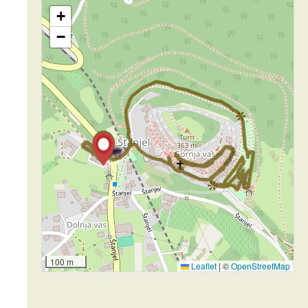
+
−
100 m
Leaflet
|
©
OpenStreetMap