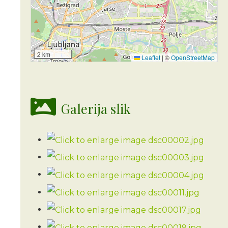
2 km
Leaflet
|
©
OpenStreetMap
Galerija slik