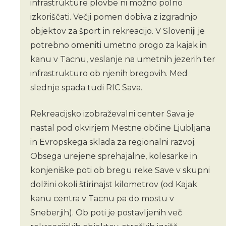
infrastrukture plovbe ni možno polno
izkoriščati. Večji pomen dobiva z izgradnjo
objektov za šport in rekreacijo. V Sloveniji je
potrebno omeniti umetno progo za kajak in
kanu v Tacnu, veslanje na umetnih jezerih ter
infrastrukturo ob njenih bregovih. Med
slednje spada tudi RIC Sava.
Rekreacijsko izobraževalni center Sava je
nastal pod okvirjem Mestne občine Ljubljana
in Evropskega sklada za regionalni razvoj.
Obsega urejene sprehajalne, kolesarke in
konjeniške poti ob bregu reke Save v skupni
dolžini okoli štirinajst kilometrov (od Kajak
kanu centra v Tacnu pa do mostu v
Sneberjih). Ob poti je postavljenih več