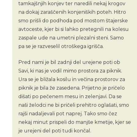
tamkajšnjih konjev ter naredili nekaj krogov
na dokaj zaraščenih konjeniških poteh. Hitro
smo prišli do podhoda pod mostom štajerske
avtoceste, kjer bi si lahko pretegnili na kolesu
zaspale ude na umetni plezalni steni. Samo
pa se je razveselil otroškega igrišča.
Pred nami je bil zadnji del urejene poti ob
Savi, ki nas je vodil mimo prostora za piknik.
Ura se je bližala kosilu in večina prostorov za
piknik je bila že zasedena. Prijetno je pričelo
dišati po pečenem mesu in zelenjavi. Da se
naši želodci ne bi pričeli prehitro oglašati, smo
rajši nadaljevali pot naprej. Tako smo čez
nekaj minut prispeli do manjše kmetije, kjer se
je urejeni del poti tudi končal.