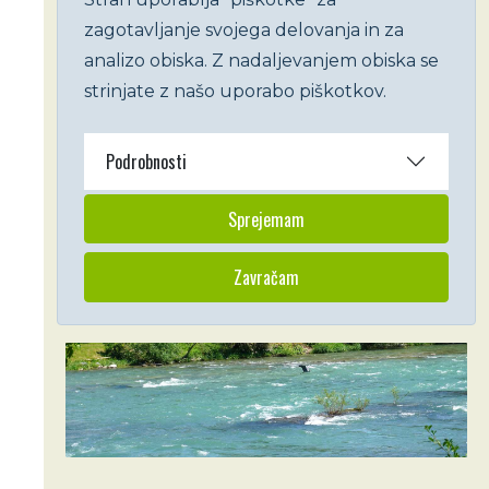
zagotavljanje svojega delovanja in za
analizo obiska. Z nadaljevanjem obiska se
strinjate z našo uporabo piškotkov.
Podrobnosti
Sprejemam
Zavračam