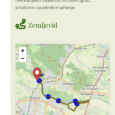
rekreacijskih objektov, otroških igrišč,
prostorov za piknik in jahanje.
Zemljevid
+
−