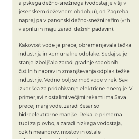
alpskega dežno-snežnega (vodostaj je višji v
jesenskem deževnem obdobju), od Zagreba
naprej pa v panonski dežno-snežni režim (vrh
v aprilu in maju zaradi dežnih padavin).
Kakovost vode je precej obremenjevala težka
industrija in komunalne odplake. Sedaj se je
stanje izboljšalo zaradi gradnje sodobnih
čistilnih naprav in zmanjševanja odplak težke
industrije. Vedno bolj se moč vode v reki Savi
izkorišča za pridobivanje električne energije. V
primerjavi z ostalimi večjimi rekami ima Sava
precej manj vode, zaradi česar so
hidroelektrarne manjše. Reka je primerna
tudi za plovbo, a zaradi nizkega vodostaja,
ozkih meandrov, mostov in ostale