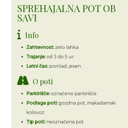
SPREHAJALNA POT OB
SAVI
Info
Zahtevnost:
zelo lahka
Trajanje:
od 3 do 5 ur
Letni čas:
pomlad, jesen
O poti
Parkirišče:
označeno parkirišče
Podlaga poti:
gozdna pot, makadamski
kolovoz
Tip poti:
neoznačena pot