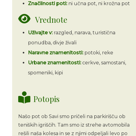
Značilnosti poti:
ni učna pot, ni krožna pot
Vrednote
Uživajte v:
razgled, narava, turistična
ponudba, divje živali
Naravne znamenitosti:
potoki, reke
Urbane znamenitosti:
cerkve, samostani,
spomeniki, kipi
Potopis
Našo pot ob Savi smo pričeli na parkirišču ob
teniških igriščih. Tam smo iz strehe avtomobila
rešili naša kolesa in se z njimi odpeljali levo po