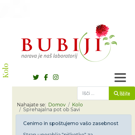
Kolo
Iščite
Iščite
Nahajate se:
Domov
Kolo
Sprehajalna pot ob Savi
Cenimo in spoštujemo vašo zasebnost
Stran uporablja "piškotke" za