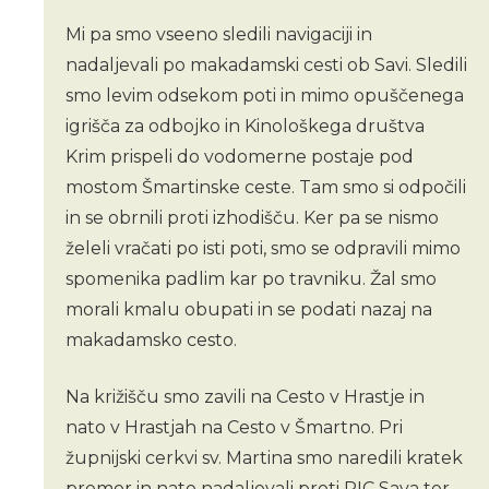
Mi pa smo vseeno sledili navigaciji in
nadaljevali po makadamski cesti ob Savi. Sledili
smo levim odsekom poti in mimo opuščenega
igrišča za odbojko in Kinološkega društva
Krim prispeli do vodomerne postaje pod
mostom Šmartinske ceste. Tam smo si odpočili
in se obrnili proti izhodišču. Ker pa se nismo
želeli vračati po isti poti, smo se odpravili mimo
spomenika padlim kar po travniku. Žal smo
morali kmalu obupati in se podati nazaj na
makadamsko cesto.
Na križišču smo zavili na Cesto v Hrastje in
nato v Hrastjah na Cesto v Šmartno. Pri
župnijski cerkvi sv. Martina smo naredili kratek
premor in nato nadaljevali proti RIC Sava ter