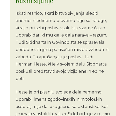
Razmišljanje
Iskati resnico, iskati bistvo življenja, slediti
enemu in edinemu pravemu cilju so naloge,
ki si jih pri sebi postavi vsak, ki si vzame čas in
uporabi dar, ki mu ga je dala narava – razum.
Tudi Siddharta in Govindo sta se spraševala
podobno, z njima pa tisočeri misleci vzhoda in
zahoda. Ta vprašanja si je postavil tudi
Herman Hesse, ki je v svojem delu Siddharta
poskusil predstaviti svojo vizijo ene in edine
poti.
Hesse je pri pisanju svojega dela namerno
uporabil imena zgodovinskih in mitoloških
oseb, a jim je dal drugačne karakteristike, kot
jih imajo v ostali literaturi. Siddharta je v resnici