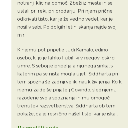
notranji klic na pomoč. Zbeži iz mesta in se
ustali pri reki, pri brodarju. Pri njem prične
odkrivati tisto, kar je že vedno vedel, kar je
nosil v sebi. Po dolgih letih iskanja najde svoj
mir.
K njemu pot pripelje tudi Kamalo, edino
osebo, ki jo je lahko ljubil, ki v njegovi oskrbi
umre. S seboj je pripeljala njunega sinka, s
katerim pa se nista mogla ujeti. Siddharta pri
tem spozna še zadnji veliki nauk življenja. Ko k
njemu zaide še prijatelj Govindo, slednjemu
razodene svoja spoznanja in mu omogoči
trenutek razsvetljenstva. Siddharta ob tem
pokaže, da je resnično našel tisto, kar je iskal.