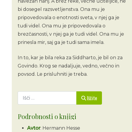
navezan nanj. A brez reke, večne učiteljice, ne
bi dosegel razsvetljenstva. Ona mu je
pripovedovala o enotnosti sveta, v njej ga je
tudi videl. Ona mu je pripovedovala o
brezčasnosti, v njej ga je tudi videl. Ona mu je
prinesla mir, saj ga je tudi sama imela.
In to, kar je bila reka za Siddharto, je bil on za
Govindo. Krog se nadaljuje, vedno, večno in
povsod. Le prisluhniti je treba.
Iščite
Iščite
Podrobnosti o knjigi
Avtor
: Hermann Hesse