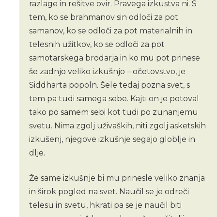
razlage in rešitve ovir. Pravega izkustva ni. S
tem, ko se brahmanov sin odloči za pot
samanov, ko se odloči za pot materialnih in
telesnih užitkov, ko se odloči za pot
samotarskega brodarja in ko mu pot prinese
še zadnjo veliko izkušnjo – očetovstvo, je
Siddharta popoln. Šele tedaj pozna svet, s
tem pa tudi samega sebe. Kajti on je potoval
tako po samem sebi kot tudi po zunanjemu
svetu. Nima zgolj uživaških, niti zgolj asketskih
izkušenj, njegove izkušnje segajo globlje in
dlje.
Že same izkušnje bi mu prinesle veliko znanja
in širok pogled na svet. Naučil se je odreči
telesu in svetu, hkrati pa se je naučil biti