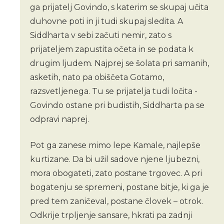
ga prijatelj Govindo, s katerim se skupaj učita
duhovne poti in ji tudi skupaj sledita. A
Siddharta v sebi začuti nemir, zato s
prijateljem zapustita očeta in se podata k
drugim ljudem. Najprej se šolata pri samanih,
asketih, nato pa obiščeta Gotamo,
razsvetljenega. Tu se prijatelja tudi ločita -
Govindo ostane pri budistih, Siddharta pa se
odpravi naprej.
Pot ga zanese mimo lepe Kamale, najlepše
kurtizane. Da bi užil sadove njene ljubezni,
mora obogateti, zato postane trgovec. A pri
bogatenju se spremeni, postane bitje, ki ga je
pred tem zaničeval, postane človek – otrok.
Odkrije trpljenje sansare, hkrati pa zadnji