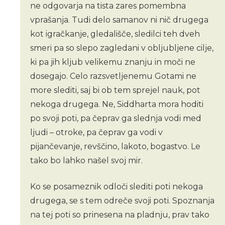
ne odgovarja na tista zares pomembna
vprašanja. Tudi delo samanov ni nič drugega
kot igračkanje, gledališče, sledilci teh dveh
smeri pa so slepo zagledani v obljubljene cilje,
ki pa jih kljub velikemu znanju in moči ne
dosegajo. Celo razsvetljenemu Gotami ne
more slediti, saj bi ob tem sprejel nauk, pot
nekoga drugega. Ne, Siddharta mora hoditi
po svoji poti, pa čeprav ga slednja vodi med
ljudi – otroke, pa čeprav ga vodi v
pijančevanje, revščino, lakoto, bogastvo. Le
tako bo lahko našel svoj mir.
Ko se posameznik odloči slediti poti nekoga
drugega, se s tem odreče svoji poti. Spoznanja
na tej poti so prinesena na pladnju, prav tako