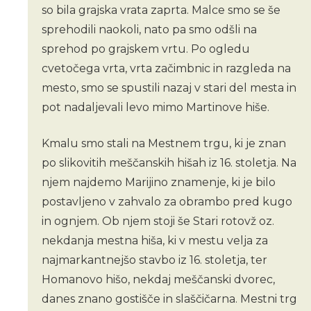
so bila grajska vrata zaprta. Malce smo se še
sprehodili naokoli, nato pa smo odšli na
sprehod po grajskem vrtu. Po ogledu
cvetočega vrta, vrta začimbnic in razgleda na
mesto, smo se spustili nazaj v stari del mesta in
pot nadaljevali levo mimo Martinove hiše.
Kmalu smo stali na Mestnem trgu, ki je znan
po slikovitih meščanskih hišah iz 16. stoletja. Na
njem najdemo Marijino znamenje, ki je bilo
postavljeno v zahvalo za obrambo pred kugo
in ognjem. Ob njem stoji še Stari rotovž oz.
nekdanja mestna hiša, ki v mestu velja za
najmarkantnejšo stavbo iz 16. stoletja, ter
Homanovo hišo, nekdaj meščanski dvorec,
danes znano gostišče in slaščičarna. Mestni trg