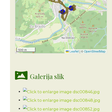
500 m
Leaflet
|
©
OpenStreetMap
Galerija slik