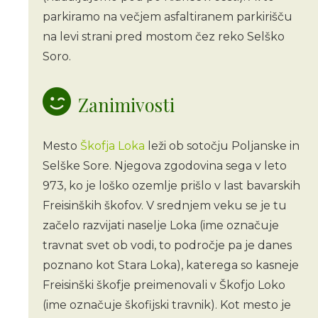
parkiramo na večjem asfaltiranem parkirišču
na levi strani pred mostom čez reko Selško
Soro.
Zanimivosti
Mesto
Škofja Loka
leži ob sotočju Poljanske in
Selške Sore. Njegova zgodovina sega v leto
973, ko je loško ozemlje prišlo v last bavarskih
Freisinških škofov. V srednjem veku se je tu
začelo razvijati naselje Loka (ime označuje
travnat svet ob vodi, to področje pa je danes
poznano kot Stara Loka), katerega so kasneje
Freisinški škofje preimenovali v Škofjo Loko
(ime označuje škofijski travnik). Kot mesto je