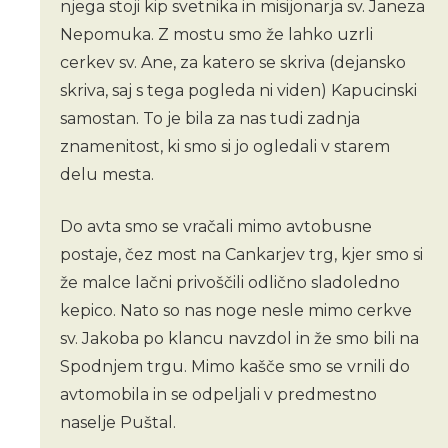
njega stoji kip svetnika in misijonarja sv. Janeza
Nepomuka. Z mostu smo že lahko uzrli
cerkev sv. Ane, za katero se skriva (dejansko
skriva, saj s tega pogleda ni viden) Kapucinski
samostan. To je bila za nas tudi zadnja
znamenitost, ki smo si jo ogledali v starem
delu mesta.
Do avta smo se vračali mimo avtobusne
postaje, čez most na Cankarjev trg, kjer smo si
že malce lačni privoščili odlično sladoledno
kepico. Nato so nas noge nesle mimo cerkve
sv. Jakoba po klancu navzdol in že smo bili na
Spodnjem trgu. Mimo kašče smo se vrnili do
avtomobila in se odpeljali v predmestno
naselje Puštal.