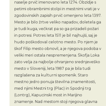
naselje prvič imenovano leta 1274. Obzidje s
petimi obrambnimi stolpi in mestnimi vrati je v
zgodovinskih zapisih prvič omenjeno leta 1397.
Mesto je bilo žrtve veliko napadov, doletela ga
je tudi kuga, večkrat pa so ga prizadeli požari
in potresi. Potres leta 1511 je bil najhujši, saj je
hudo poškodoval celotno mesto. Po njem je
škof Filip mesto obnovil, a je njegova podoba v
veliki meri ostala nespremenjena. Škofja Loka
zato velja za najbolje ohranjeno srednjeveško
mesto v Sloveniji, leta 1987 pa je bila tudi
razglašena za kulturni spomenik. Staro
mestno jedro ponuja številna znamenitosti,
med njimi Mestni trg (Plac) in Spodnji trg
(Lontrg), Kapucinski most in Marijino
znamenje. Nad mestom stoji njegova glavna