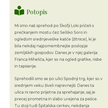
Potopis
Mi smo naš sprehod po Škofji Loki pričeli s
prečkanjem mostu čez Selško Soro in
ogledom srednjeveške kašče (žitnice), ki je
bila nekdaj najpomembnejše poslopje
zemljiških gospodov. Danes je v njej galerija
Franca Miheliča, kjer so na ogled grafike, risbe
in tapiserije.
Sprehodili smo se po ulici Spodnji trg, kjer so v
srednjem veku živeli najrevnejši. Danes ta
ulica ni ravno prijetna za sprehajanje, saj je
precej prometna in slabo urejena za pešce.
Tu stoji tudi Špitalska cerkev, nekdanja