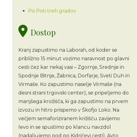
Po Poti treh gradov
Dostop
Kranj zapustimo na Laborah, od koder se
približno 15 minut vozimo naravnost po glavni
cesti čez kar nekaj vasi – Zgornje, Srednje in
Spodnje Bitnje, Žabnica, Dorfarje, Sveti Duh in
Virmaše. Ko zapustimo naselje Virmaše (na
desni strani trgovski center), se pripeljemo do
manjšega krožišča, ki ga zapustimo na prvem
izvozu in hitro prispemo v Škofjo Loko. Na
večjem semaforiziranem križišču zavijemo
levo in se spustimo po klancu navzdol
(nadaljujemo pod po Kidričevi cesti). Avto