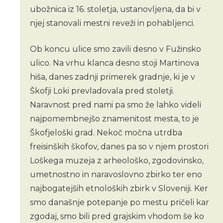
ubožnica iz 16. stoletja, ustanovljena, da bi v
njej stanovali mestni reveži in pohabljenci.
Ob koncu ulice smo zavili desno v Fužinsko
ulico. Na vrhu klanca desno stoji Martinova
hiša, danes zadnji primerek gradnje, ki je v
Škofji Loki prevladovala pred stoletji.
Naravnost pred nami pa smo že lahko videli
najpomembnejšo znamenitost mesta, to je
Škofjeloški grad. Nekoč močna utrdba
freisinških škofov, danes pa so v njem prostori
Loškega muzeja z arheološko, zgodovinsko,
umetnostno in naravoslovno zbirko ter eno
najbogatejših etnoloških zbirk v Sloveniji. Ker
smo današnje potepanje po mestu pričeli kar
zgodaj, smo bili pred grajskim vhodom še ko