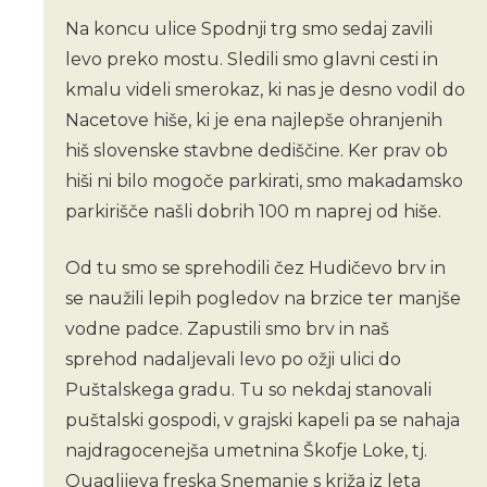
Na koncu ulice Spodnji trg smo sedaj zavili
levo preko mostu. Sledili smo glavni cesti in
kmalu videli smerokaz, ki nas je desno vodil do
Nacetove hiše, ki je ena najlepše ohranjenih
hiš slovenske stavbne dediščine. Ker prav ob
hiši ni bilo mogoče parkirati, smo makadamsko
parkirišče našli dobrih 100 m naprej od hiše.
Od tu smo se sprehodili čez Hudičevo brv in
se naužili lepih pogledov na brzice ter manjše
vodne padce. Zapustili smo brv in naš
sprehod nadaljevali levo po ožji ulici do
Puštalskega gradu. Tu so nekdaj stanovali
puštalski gospodi, v grajski kapeli pa se nahaja
najdragocenejša umetnina Škofje Loke, tj.
Quaglijeva freska Snemanje s križa iz leta