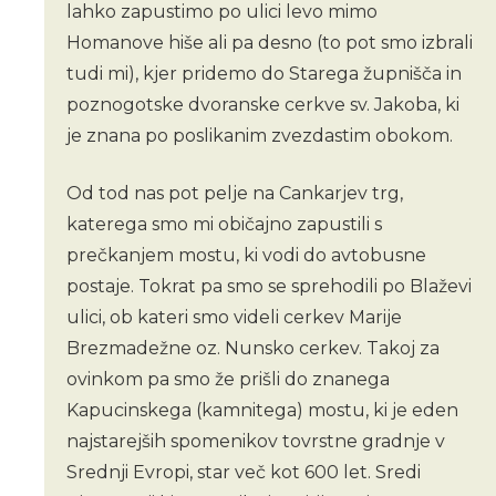
lahko zapustimo po ulici levo mimo
Homanove hiše ali pa desno (to pot smo izbrali
tudi mi), kjer pridemo do Starega župnišča in
poznogotske dvoranske cerkve sv. Jakoba, ki
je znana po poslikanim zvezdastim obokom.
Od tod nas pot pelje na Cankarjev trg,
katerega smo mi običajno zapustili s
prečkanjem mostu, ki vodi do avtobusne
postaje. Tokrat pa smo se sprehodili po Blaževi
ulici, ob kateri smo videli cerkev Marije
Brezmadežne oz. Nunsko cerkev. Takoj za
ovinkom pa smo že prišli do znanega
Kapucinskega (kamnitega) mostu, ki je eden
najstarejših spomenikov tovrstne gradnje v
Srednji Evropi, star več kot 600 let. Sredi