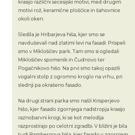
krasijo različni secesijski motivi, med drugim
motivi rož, keramične ploščice in šahovnice
okoli oken.
Sledila je Hribarjeva hiša, kjer smo se
navduševali nad zlatimi levi na fasadi. Prispeli
smo v Miklošičev park. Tam smo si ogledali
Miklošičev spomenik in Čudnovo ter
Pogačnikovo hišo. Na prvi smo takoj opazili
vogalni stolp z ogromno kroglo na vrhu, pri
slednji pa okrašeno fasado.
Na drugi strani parka smo našli Krisperjevo
hišo, kjer fasado zgornjega nadstropja krasijo
raznobarvni krogi, ki se kot melodija
razprostirajo po celotni zgradbi. V bližini je bila
tudi Bambergova hiša, kjer fasado v zgornjem