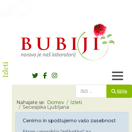
Izleti
Iščite
Iščite
Nahajate se:
Domov
Izleti
Secesijska Ljubljana
Cenimo in spoštujemo vašo zasebnost
Stran uporablja "piškotke" za