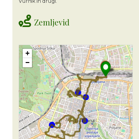
Vurnik in drugi.
Zemljevid
+
−