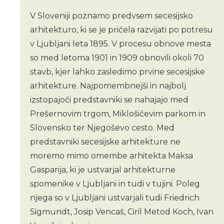
V Sloveniji poznamo predvsem secesijsko
arhitekturo, ki se je pričela razvijati po potresu
v Ljubljani leta 1895. V procesu obnove mesta
so med letoma 1901 in 1909 obnovili okoli 70
stavb, kjer lahko zasledimo prvine secesijske
arhitekture. Najpomembnejši in najbolj
izstopajoči predstavniki se nahajajo med
Prešernovim trgom, Miklošičevim parkom in
Slovensko ter Njegoševo cesto. Med
predstavniki secesijske arhitekture ne
moremo mimo omembe arhitekta Maksa
Gasparija, ki je ustvarjal arhitekturne
spomenike v Ljubljani in tudi v tujini. Poleg
njega so v Ljubljani ustvarjali tudi Friedrich
Sigmundt, Josip Vencaš, Ciril Metod Koch, Ivan