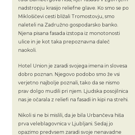
nadstropju krasijo reliefne glave. Ko smo se po
Miklošičevi cesti bližali Tromostovju, smo
naleteli na Zadružno gospodarsko banko.
Njena pisana fasada izstopa iz monotonosti
ulice in je kot taka prepoznavna daleč
naokoli.
Hotel Union je zaradi svojega imena in slovesa
dobro poznan. Njegovo podobo smo že vsi
verjetno najbolje poznali, tako da se nismo
prav dolgo mudili pri njem. Ljudska posojilnica
nas je očarala z reliefi na fasadi in kipi na strehi.
Nikoli si ne bi mislili, da je bila Urbančeva hiša
prva veleblagovnica v Ljubljani. Sedaj jo
opazimo predvsem zaradi svoje nenavadne