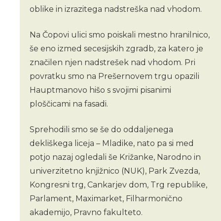
oblike in izrazitega nadstreška nad vhodom.
Na Čopovi ulici smo poiskali mestno hranilnico,
še eno izmed secesijskih zgradb, za katero je
značilen njen nadstrešek nad vhodom. Pri
povratku smo na Prešernovem trgu opazili
Hauptmanovo hišo s svojimi pisanimi
ploščicami na fasadi.
Sprehodili smo se še do oddaljenega
dekliškega liceja – Mladike, nato pa si med
potjo nazaj ogledali še Križanke, Narodno in
univerzitetno knjižnico (NUK), Park Zvezda,
Kongresni trg, Cankarjev dom, Trg republike,
Parlament, Maximarket, Filharmonično
akademijo, Pravno fakulteto.