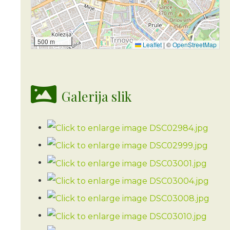
500 m
Leaflet
|
©
OpenStreetMap
Galerija slik