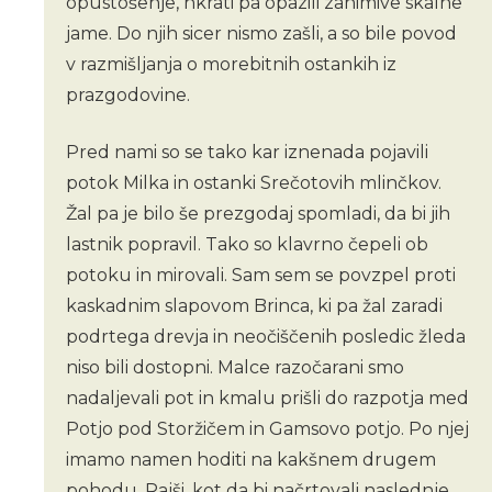
opustošenje, hkrati pa opazili zanimive skalne
jame. Do njih sicer nismo zašli, a so bile povod
v razmišljanja o morebitnih ostankih iz
prazgodovine.
Pred nami so se tako kar iznenada pojavili
potok Milka in ostanki Srečotovih mlinčkov.
Žal pa je bilo še prezgodaj spomladi, da bi jih
lastnik popravil. Tako so klavrno čepeli ob
potoku in mirovali. Sam sem se povzpel proti
kaskadnim slapovom Brinca, ki pa žal zaradi
podrtega drevja in neočiščenih posledic žleda
niso bili dostopni. Malce razočarani smo
nadaljevali pot in kmalu prišli do razpotja med
Potjo pod Storžičem in Gamsovo potjo. Po njej
imamo namen hoditi na kakšnem drugem
pohodu. Rajši, kot da bi načrtovali naslednje