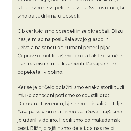
izlete, smo se vzpeli proti vrhu Sv. Lovrenca, ki
smo ga tudi kmalu dosegli.
Ob cerkvici smo posedeli in se okrepčali. Blizu
nas je mladina poslušala svojo glasbo in
uživala na soncu ob rumeni peneči pijači.
Čeprav so motili naš mir, jim na tak lep sončen
dan res nismo mogli zameriti. Pa saj so hitro
odpeketali v dolino.
Ker se je pričelo oblačiti, smo enako storili tudi
mi. Po označeni poti smo se spustili proti
Domu na Lovrencu, kjer smo poiskali žig. Dlje
časa pa se v hrupu nismo zadrževali, rajši smo
jo udarili v dolino. Hodili smo po makadamski
cesti. Bližnjic rajši nismo delali, da nas ne bi