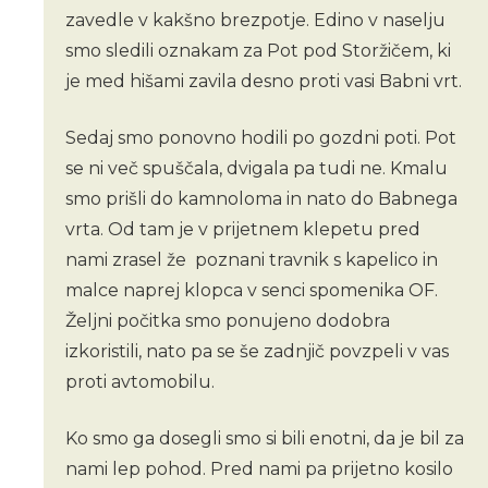
zavedle v kakšno brezpotje. Edino v naselju
smo sledili oznakam za Pot pod Storžičem, ki
je med hišami zavila desno proti vasi Babni vrt.
Sedaj smo ponovno hodili po gozdni poti. Pot
se ni več spuščala, dvigala pa tudi ne. Kmalu
smo prišli do kamnoloma in nato do Babnega
vrta. Od tam je v prijetnem klepetu pred
nami zrasel že poznani travnik s kapelico in
malce naprej klopca v senci spomenika OF.
Željni počitka smo ponujeno dodobra
izkoristili, nato pa se še zadnjič povzpeli v vas
proti avtomobilu.
Ko smo ga dosegli smo si bili enotni, da je bil za
nami lep pohod. Pred nami pa prijetno kosilo