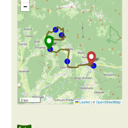
−
2 km
Leaflet
|
©
OpenStreetMap