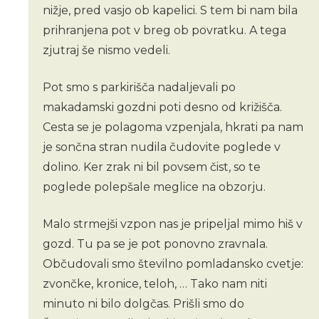
nižje, pred vasjo ob kapelici. S tem bi nam bila
prihranjena pot v breg ob povratku. A tega
zjutraj še nismo vedeli.
Pot smo s parkirišča nadaljevali po
makadamski gozdni poti desno od križišča.
Cesta se je polagoma vzpenjala, hkrati pa nam
je sončna stran nudila čudovite poglede v
dolino. Ker zrak ni bil povsem čist, so te
poglede polepšale meglice na obzorju.
Malo strmejši vzpon nas je pripeljal mimo hiš v
gozd. Tu pa se je pot ponovno zravnala.
Občudovali smo številno pomladansko cvetje:
zvončke, kronice, teloh, … Tako nam niti
minuto ni bilo dolgčas. Prišli smo do