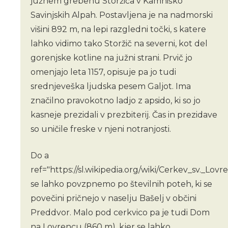
južnem grebenu Storžiča v Kamniško
Savinjskih Alpah. Postavljena je na nadmorski
višini 892 m, na lepi razgledni točki, s katere
lahko vidimo tako Storžič na severni, kot del
gorenjske kotline na južni strani. Prvič jo
omenjajo leta 1157, opisuje pa jo tudi
srednjeveška ljudska pesem Galjot. Ima
značilno pravokotno ladjo z apsido, ki so jo
kasneje prezidali v prezbiterij. Čas in prezidave
so uničile freske v njeni notranjosti.
Do a
ref="https://sl.wikipedia.org/wiki/Cerkev_sv._Lovr
se lahko povzpnemo po številnih poteh, ki se
povečini pričnejo v naselju Bašelj v občini
Preddvor. Malo pod cerkvico pa je tudi Dom
na Lovrencu (860 m), kjer se lahko