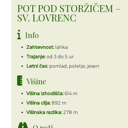
POT POD STORŽIČEM –
SV. LOVRENC
Info
Zahtevnost:
lahka
Trajanje:
od 3 do 5 ur
Letni čas:
pomlad, poletje, jesen
Višine
Višina izhodišča:
614 m
Višina cilja:
892 m
Višinska razlika:
278 m
O poti