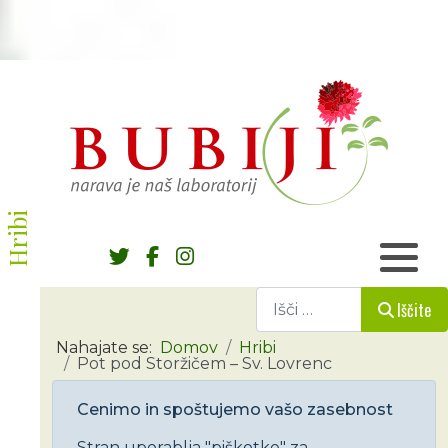
Hribi
Iščite
Iščite
Nahajate se:
Domov
Hribi
Pot pod Storžičem – Sv. Lovrenc
Cenimo in spoštujemo vašo zasebnost
Stran uporablja "piškotke" za