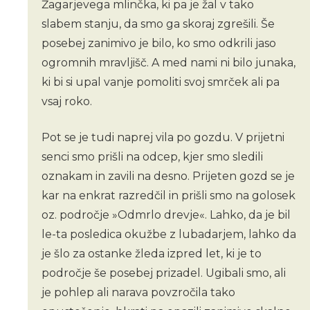
Žagarjevega mlinčka, ki pa je žal v tako
slabem stanju, da smo ga skoraj zgrešili. Še
posebej zanimivo je bilo, ko smo odkrili jaso
ogromnih mravljišč. A med nami ni bilo junaka,
ki bi si upal vanje pomoliti svoj smrček ali pa
vsaj roko.
Pot se je tudi naprej vila po gozdu. V prijetni
senci smo prišli na odcep, kjer smo sledili
oznakam in zavili na desno. Prijeten gozd se je
kar na enkrat razredčil in prišli smo na golosek
oz. področje »Odmrlo drevje«. Lahko, da je bil
le-ta posledica okužbe z lubadarjem, lahko da
je šlo za ostanke žleda izpred let, ki je to
področje še posebej prizadel. Ugibali smo, ali
je pohlep ali narava povzročila tako