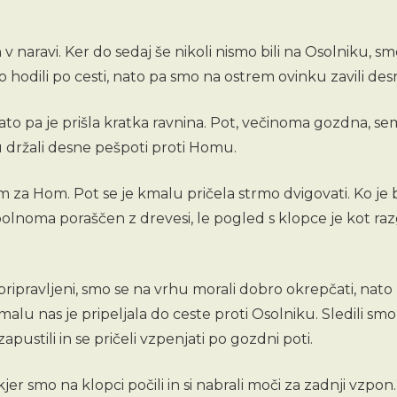
naravi. Ker do sedaj še nikoli nismo bili na Osolniku, smo 
o hodili po cesti, nato pa smo na ostrem ovinku zavili de
to pa je prišla kratka ravnina. Pot, večinoma gozdna, sem
tu držali desne pešpoti proti Homu.
am za Hom. Pot se je kmalu pričela strmo dvigovati. Ko je
polnoma poraščen z drevesi, le pogled s klopce je kot razg
pripravljeni, smo se na vrhu morali dobro okrepčati, nato 
Kmalu nas je pripeljala do ceste proti Osolniku. Sledili 
ustili in se pričeli vzpenjati po gozdni poti.
smo na klopci počili in si nabrali moči za zadnji vzpon. Goz