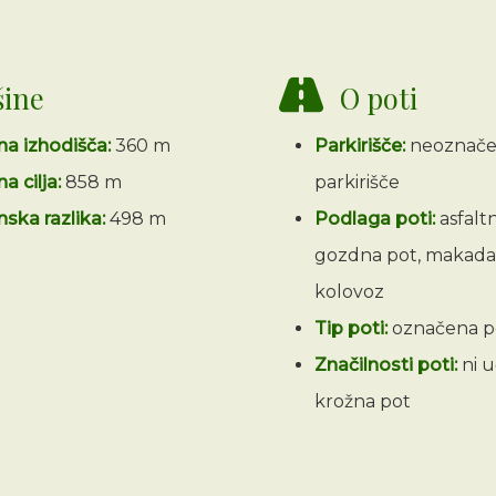
šine
O poti
ina izhodišča:
360 m
Parkirišče:
neoznač
na cilja:
858 m
parkirišče
nska razlika:
498 m
Podlaga poti:
asfaltn
gozdna pot, makada
kolovoz
Tip poti:
označena p
Značilnosti poti:
ni u
krožna pot