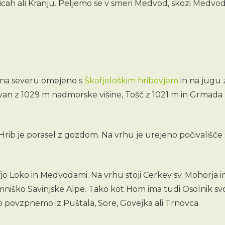
cah ali Kranju. Peljemo se v smeri Medvod, skozi Medvode
e na severu omejeno s
Škofjeloškim hribovjem
in na jugu
an z 1029 m nadmorske višine, Tošč z 1021 m in Grmada z
Hrib je porasel z gozdom. Na vrhu je urejeno počivališče
jo Loko in Medvodami. Na vrhu stoji Cerkev sv. Mohorja i
niško Savinjske Alpe. Tako kot Hom ima tudi Osolnik svoj 
o povzpnemo iz Puštala, Sore, Govejka ali Trnovca.