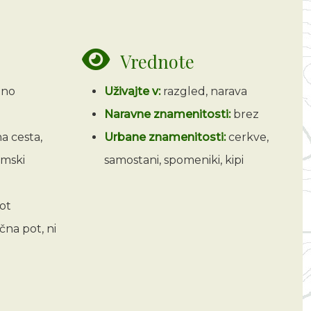
Vrednote
eno
Uživajte v:
razgled, narava
Naravne znamenitosti:
brez
a cesta,
Urbane znamenitosti:
cerkve,
mski
samostani, spomeniki, kipi
ot
čna pot, ni