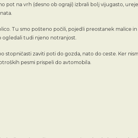
o pot na vrh (desno ob ograji) izbrali bolj vijugasto, urej
nata.
co. Tu smo pošteno počili, pojedli preostanek malice in p
ko ogledali tudi njeno notranjost.
 po stopničasti zaviti poti do gozda, nato do ceste. Ker ni
otroških pesmi prispeli do avtomobila.