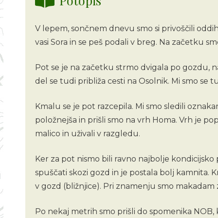
V lepem, sončnem dnevu smo si privoščili oddih v 
vasi Sora in se peš podali v breg. Na začetku sm
Pot se je na začetku strmo dvigala po gozdu, na
del se tudi približa cesti na Osolnik. Mi smo se 
Kmalu se je pot razcepila. Mi smo sledili oznak
položnejša in prišli smo na vrh Homa. Vrh je po
malico in uživali v razgledu.
Ker za pot nismo bili ravno najbolje kondicijsko 
spuščati skozi gozd in je postala bolj kamnita. 
v gozd (bližnjice). Pri znamenju smo makadam zap
Po nekaj metrih smo prišli do spomenika NOB, kjer 