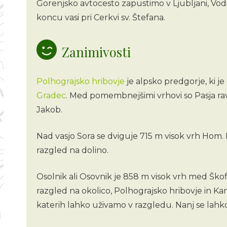
Gorenjsko avtocesto zapustimo v Ljubljani, Vodi
koncu vasi pri Cerkvi sv. Štefana.
Zanimivosti
Polhograjsko hribovje
je alpsko predgorje, ki j
Gradec
. Med pomembnejšimi vrhovi so Pasja rav
Jakob.
Nad vasjo Sora se dviguje 715 m visok vrh Hom. 
razgled na dolino.
Osolnik ali Osovnik je 858 m visok vrh med Škof
razgled na okolico, Polhograjsko hribovje in Kam
katerih lahko uživamo v razgledu. Nanj se lahk