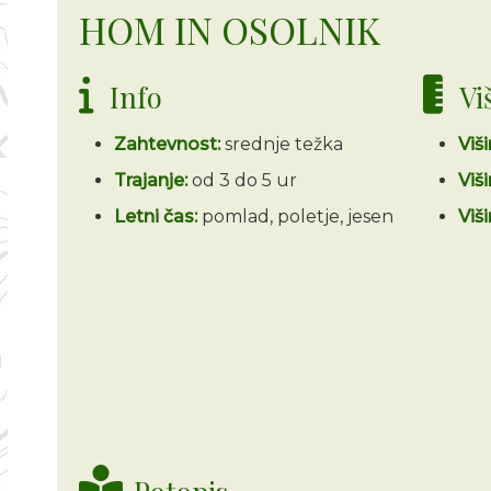
HOM IN OSOLNIK
Info
Vi
Zahtevnost:
srednje težka
Viš
Trajanje:
od 3 do 5 ur
Viši
Letni čas:
pomlad, poletje, jesen
Viši
Potopis