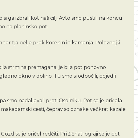
si ga izbrali kot naš cilj. Avto smo pustili na koncu
sno na planinsko pot.
 ter tja pelje prek korenin in kamenja. Položnejši
 bila strmina premagana, je bila pot ponovno
ledno okno v dolino. Tu smo si odpočili, pojedli
pa smo nadaljevali proti Osolniku. Pot se je pričela
smo makadamski cesti, čeprav so oznake večkrat kazale
d se je pričel redčiti. Pri žičnati ograji se je pot