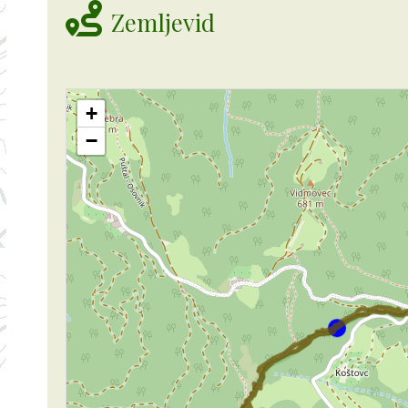
Zemljevid
+
−