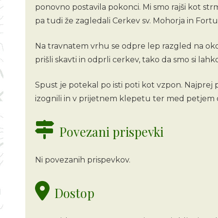
ponovno postavila pokonci. Mi smo rajši kot strm
pa tudi že zagledali Cerkev sv. Mohorja in Fortu
Na travnatem vrhu se odpre lep razgled na okoli
prišli skavti in odprli cerkev, tako da smo si lah
Spust je potekal po isti poti kot vzpon. Najprej
izognili in v prijetnem klepetu ter med petjem 
Povezani prispevki
Ni povezanih prispevkov.
Dostop