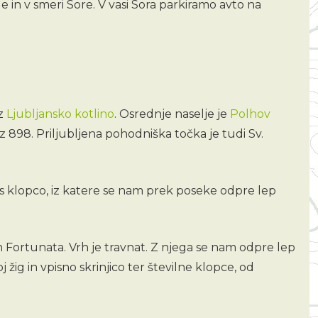
 in v smeri Sore. V vasi Sora parkiramo avto na
 z
Ljubljansko kotlino
. Osrednje naselje je
Polhov
 898. Priljubljena pohodniška točka je tudi Sv.
 s klopco, iz katere se nam prek poseke odpre lep
n Fortunata. Vrh je travnat. Z njega se nam odpre lep
žig in vpisno skrinjico ter številne klopce, od