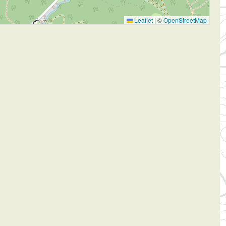
Leaflet
|
©
OpenStreetMap